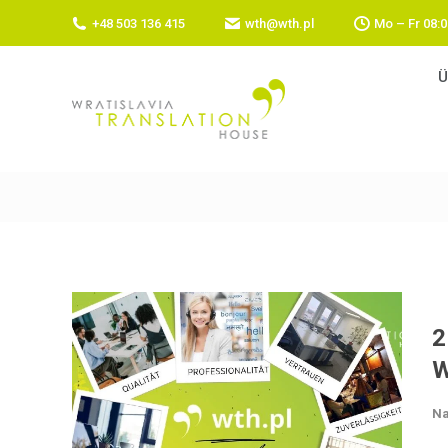
+48 503 136 415
wth@wth.pl
Mo – Fr 08:0
Ü
2
W
Na