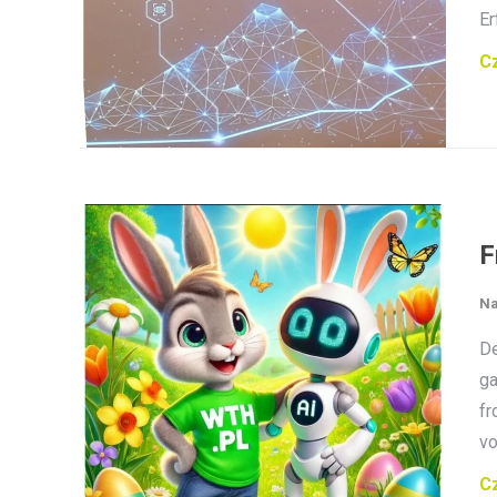
Er
Cz
F
Na
De
ga
fr
vo
Cz