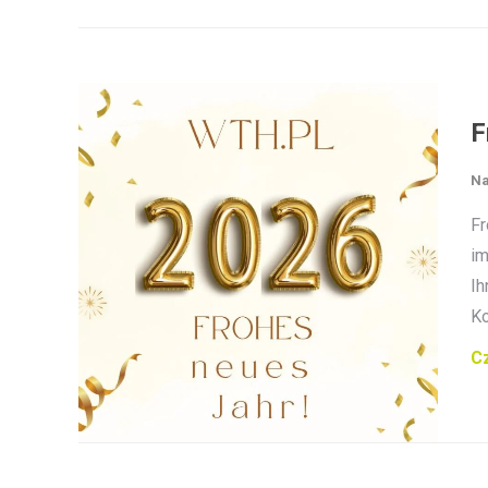
F
Na
Fr
im
Ih
Ko
Cz