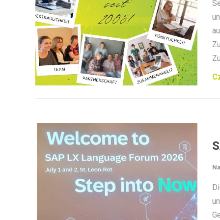
Se
un
au
Zu
Zu
Cz
S
Na
Di
un
Ge