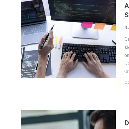
A
S
Na
De
si
on
De
Ü
Cz
D