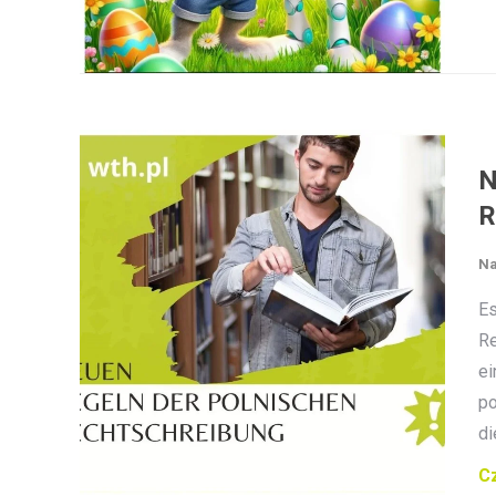
N
R
Na
Es
Re
ei
po
di
Cz