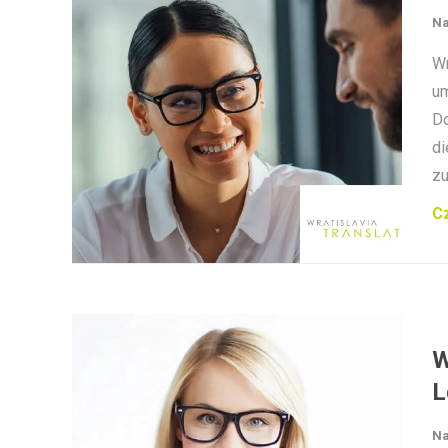
Na
Wr
um
Do
di
zu
Cz
W
L
Na