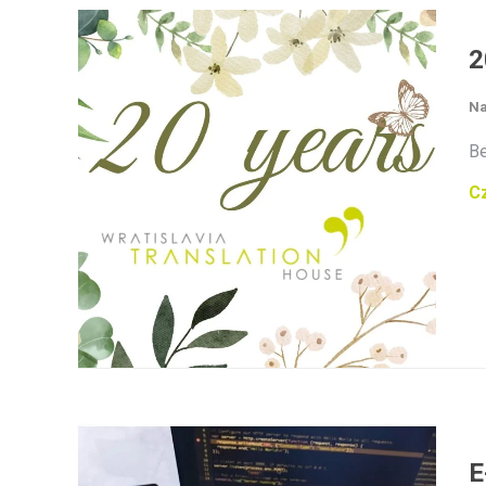
2
Na
Be
Cz
E