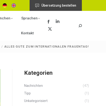
in
in
opens
Übersetzung bestellen
new
new
in
window
window
new
nchen
Sprachen
window
Facebook
Linkedin
Search:
page
page
X
Kontakt
opens
opens
page
in
in
opens
ALLES GUTE ZUM INTERNATIONALEN FRAUENTAG!
new
new
in
window
window
new
window
Kategorien
Nachrichten
(47)
Tipp
(1)
Unkategorisiert
(1)