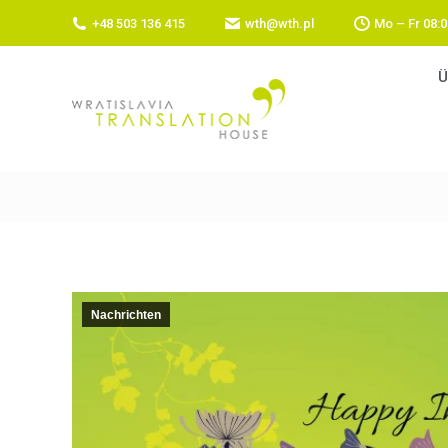
+48 503 136 415
wth@wth.pl
Mo – Fr 08:0
Ü
Nachrichten