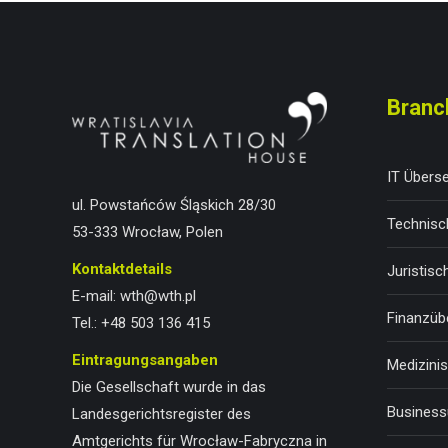
Branc
IT Übers
ul. Powstańców Śląskich 28/30
Technisc
53-333 Wrocław, Polen
Kontaktdetails
Juristis
E-mail:
wth@wth.pl
Finanzüb
Tel.:
+48 503 136 415
Eintragungsangaben
Medizini
Die Gesellschaft wurde in das
Business
Landesgerichtsregister des
Amtgerichts für Wrocław-Fabryczna in