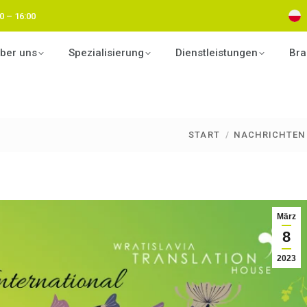
0 – 16:00
ber uns
Spezialisierung
Dienstleistungen
Bra
START
NACHRICHTEN
Sie befinden sich hier:
März
8
2023