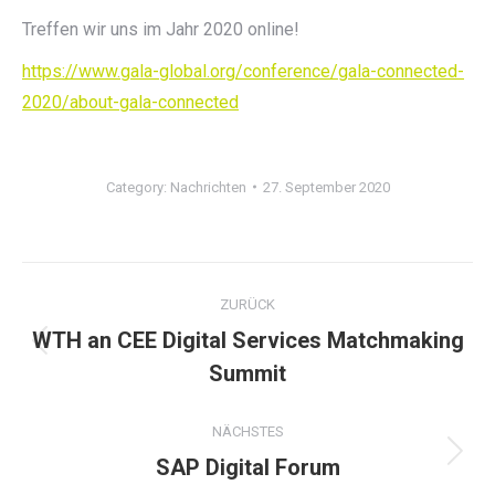
Treffen wir uns im Jahr 2020 online!
https://www.gala-global.org/conference/gala-connected-
2020/about-gala-connected
Category:
Nachrichten
27. September 2020
Kommentarnavigation
ZURÜCK
WTH an CEE Digital Services Matchmaking
Vorheriger
Summit
Beitrag:
NÄCHSTES
SAP Digital Forum
Nächster