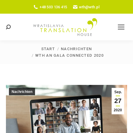
+48 503 136 415
wth@wth.pl
Search:
START
NACHRICHTEN
Sie befinden sich hier:
WTH AN GALA CONNECTED 2020
Nachrichten
Sep.
27
2020