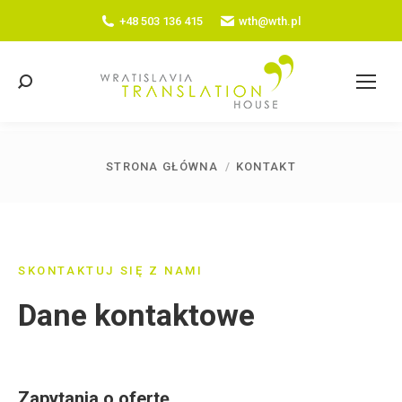
+48 503 136 415
wth@wth.pl
Szukaj:
STRONA GŁÓWNA
KONTAKT
Jesteś tutaj:
SKONTAKTUJ SIĘ Z NAMI
Dane kontaktowe
Zapytania o ofertę