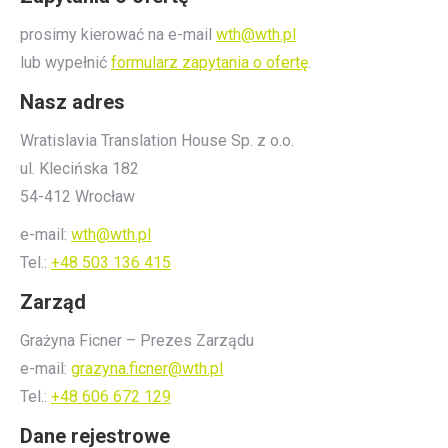
prosimy kierować na e-mail
wth@wth.pl
lub wypełnić
formularz zapytania o ofertę
.
Nasz adres
Wratislavia Translation House Sp. z o.o.
ul. Klecińska 182
54-412 Wrocław
e-mail:
wth@wth.pl
Tel.:
+48 503 136 415
Zarząd
Grażyna Ficner – Prezes Zarządu
e-mail:
grazyna.ficner@wth.pl
Tel.:
+48 606 672 129
Dane rejestrowe