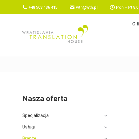
+48 503 136 415
wth@wth.pl
Pon – Pt 8:0
O f
Nasza oferta
Specjalizacja
Usługi
Branże