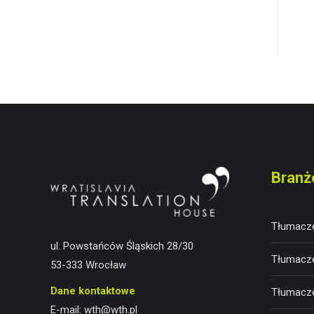
Branż
Tłumacze
ul. Powstańców Śląskich 28/30
Tłumacze
53-333 Wrocław
Dane kontaktowe
Tłumacze
E-mail:
wth@wth.pl