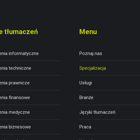
e tłumaczeń
Menu
nia informatyczne
Poznaj nas
nia techniczne
Specjalizacja
nia prawnicze
Usługi
nia finansowe
Branże
enia medyczne
Języki tłumaczeń
nia biznesowe
Praca