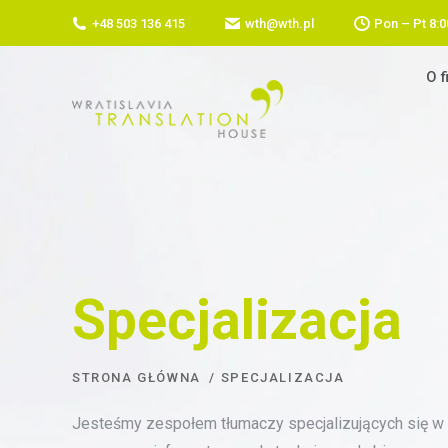
+48 503 136 415
wth@wth.pl
Pon – Pt 8:0
O f
Specjalizacja
JESTEŚ TUTAJ:
STRONA GŁÓWNA
SPECJALIZACJA
Jesteśmy zespołem tłumaczy specjalizujących się w 