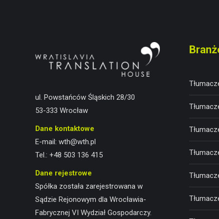
Branż
Tłumacze
ul. Powstańców Śląskich 28/30
Tłumacze
53-333 Wrocław
Dane kontaktowe
Tłumacze
E-mail:
wth@wth.pl
Tłumacze
Tel.:
+48 503 136 415
Dane rejestrowe
Tłumacz
Spółka została zarejestrowana w
Tłumacze
Sądzie Rejonowym dla Wrocławia-
Fabrycznej VI Wydział Gospodarczy.