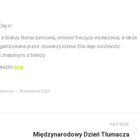
Days!
 z branży tłumaczeniowej, omówić bieżące wydarzenia, a także
rganizowana przez stowarzyszenie Elia daje możliwość
i znajomymi z branży.
inkedIn
tutaj.
ualności
28 września 2023
NASTĘPNE
Międzynarodowy Dzień Tłumacza
Następny