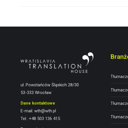
wpis:
Branż
Tłumacze
ul. Powstańców Śląskich 28/30
Tłumacze
53-333 Wrocław
Dane kontaktowe
Tłumacze
E-mail:
wth@wth.pl
Tłumacze
Tel.:
+48 503 136 415