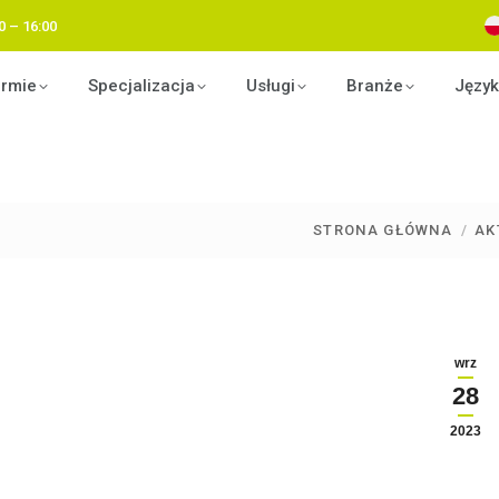
0 – 16:00
irmie
Specjalizacja
Usługi
Branże
Język
STRONA GŁÓWNA
AK
Jesteś tutaj:
wrz
28
2023