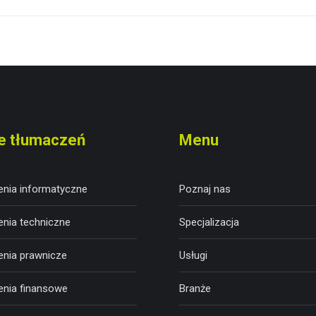
wpis:
e tłumaczeń
Menu
nia informatyczne
Poznaj nas
nia techniczne
Specjalizacja
nia prawnicze
Usługi
nia finansowe
Branże