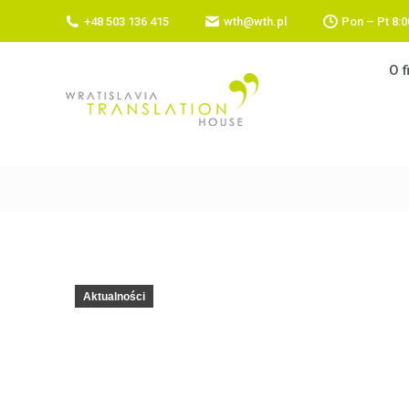
+48 503 136 415
wth@wth.pl
Pon – Pt 8:0
O f
Aktualności